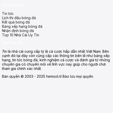
Dữ liệu bóng đá
Tin tức
Lịch thi đấu bóng đá
Kết quả bóng đá
Bảng xếp hạng bóng đá
Nhận định bóng đá
Top 10 Nhà Cái Uy Tín
Giới Thiệu 7M
7m là nhà cái cung cấp tỷ lệ cá cược hấp dẫn nhất Việt Nam. Bên
cạnh đó tại đây còn cũng cấp các thông tin bên lề như bảng xếp
hạng, tin tức bóng đá, kinh nghiệm cá cược và đánh giá từ những
chuyên gia có chuyên môi về lĩnh vực nay giúp cho người chơi
tham gia chính xác nhất.
Bản quyền © 2003 - 2025 hemsol.nl Bảo lưu mọi quyền.