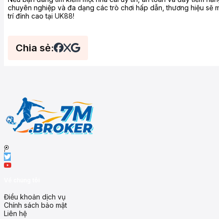
chuyên nghiệp và đa dạng các trò chơi hấp dẫn, thương hiệu sẽ 
trí đỉnh cao tại
UK88
!
Chia sẻ:
Về chúng tôi
Điều khoản dịch vụ
Chính sách bảo mật
Liên hệ