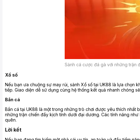
Sảnh cá cược đá gà với những trận đấ
Xổ số
Nếu bạn ưa chuộng sự may rủi, sảnh Xổ số tại UK88 là lựa chọn kh
tiếp. Giao diện dễ sử dụng cùng hệ thống kết quả nhanh chóng sẽ
Bắn cá
Bắn cá tại UK88 là một trong những trò chơi được yêu thích nhất 
những trận chiến đầy kịch tính dưới đại dương. Các tính năng như
quên.
Lời kết
Nếu bạn đang tìm kiếm một nhà cái uy tín, an toàn và đầy tiềm năn