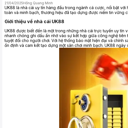
21/04/2025
Hồng Quang Minh
UK88 là nhà cái uy tín hàng đầu trong ngành cá cược, nổi bật với
toàn và minh bạch, thương hiệu đã tạo dựng được niềm tin vững 
Giới thiệu về nhà cái UK88
UK88 được biết đến là một trong những nhà cái trực tuyến uy tín 
nhanh chóng ghi dấu ấn nhờ vào sự kết hợp giữa công nghệ tiên 
tuyệt đối cho người chơi. Với hệ thống bảo mật hiện đại và chính 
ổn định và cam kết tạo dựng một sân chơi minh bạch. UK88 ngày c