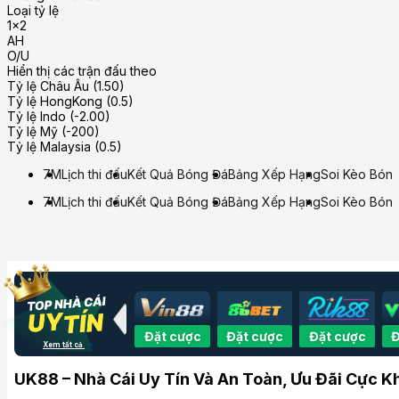
Loại tỷ lệ
1x2
AH
O/U
Hiển thị các trận đấu theo
Tỷ lệ Châu Âu (1.50)
Tỷ lệ HongKong (0.5)
Tỷ lệ Indo (-2.00)
Tỷ lệ Mỹ (-200)
Tỷ lệ Malaysia (0.5)
7M
Lịch thi đấu
Kết Quả Bóng Đá
Bảng Xếp Hạng
Soi Kèo Bón
7M
Lịch thi đấu
Kết Quả Bóng Đá
Bảng Xếp Hạng
Soi Kèo Bón
t cược
Đặt cược
Đặt cược
Đặt cược
Đặt cược
Đ
Xem tất cả
UK88 – Nhà Cái Uy Tín Và An Toàn, Ưu Đãi Cực 