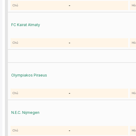
-
FC Kairat Almaty
-
Olympiakos Piraeus
-
N.E.C. Nijmegen
-