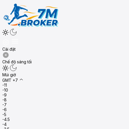
Cài đặt
Chế độ sáng tối
Múi giờ
GMT +7
-11
-10
-9
-8
-7
-6
-5
-4.5
-4