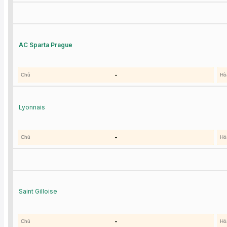
AC Sparta Prague
-
Lyonnais
-
Saint Gilloise
-