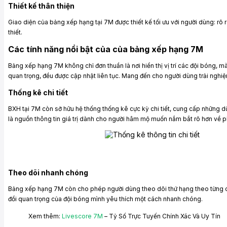
Thiết kế thân thiện
Giao diện của bảng xếp hạng tại 7M được thiết kế tối ưu với người dùng: rõ r
thiết.
Các tính năng nổi bật của của bảng xếp hạng 7M
Bảng xếp hạng 7M không chỉ đơn thuần là nơi hiển thị vị trí các đội bóng, mà 
quan trọng, đều được cập nhật liên tục. Mang đến cho người dùng trải nghi
Thống kê chi tiết
BXH tại 7M còn sở hữu hệ thống thống kê cực kỳ chi tiết, cung cấp những dữ
là nguồn thông tin giá trị dành cho người hâm mộ muốn nắm bắt rõ hơn về p
Theo dõi nhanh chóng
Bảng xếp hạng 7M còn cho phép người dùng theo dõi thứ hạng theo từng câu
đổi quan trọng của đội bóng mình yêu thích một cách nhanh chóng.
Xem thêm:
Livescore 7M
– Tỷ Số Trực Tuyến Chính Xác Và Uy Tín