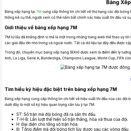
Bảng Xếp
Bảng xếp hạng tại
7M
cung cấp thông tin chi tiết về thứ hạng các đội bóng 
thống kê cụ thể, người xem có thể nắm bắt chính xác hiệu suất thi đấu và sự
Giới thiệu về bảng xếp hạng 7M
7M từ lâu đã khẳng định vị thế là một trong những trang web thể thao uy tín 
các giải đấu lớn nhỏ trong và ngoài nước. Tất cả dữ liệu tại đây đều được c
Trong đó, chuyên mục bảng xếp hạng (BXH) được xem là điểm đến lý tưởng dà
Anh, La Liga, Serie A, Bundesliga, Champions League, World Cup, FIFA cũng 
Tìm hiểu ký hiệu đặc biệt trên bảng xếp hạng 7M
Bảng xếp hạng cung cấp thông tin chi tiết về hiệu suất thi đấu của các đội
dưới đây là một số ký hiệu quan trọng cần lưu ý tại 7M:
ST: Số trận mà đội bóng đã ra sân thi đấu.
T-H-B: Lần lượt thể hiện số trận thắng, hòa và thua của đội.
H: Đại diện cho tổng số trận hòa.
Đ: Tổng điểm mà đội bóng tích lũy được sau các vòng đấu.