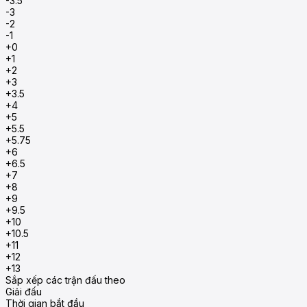
-3.5
-3
-2
-1
+0
+1
+2
+3
+3.5
+4
+5
+5.5
+5.75
+6
+6.5
+7
+8
+9
+9.5
+10
+10.5
+11
+12
+13
Sắp xếp các trận đấu theo
Giải đấu
Thời gian bắt đầu