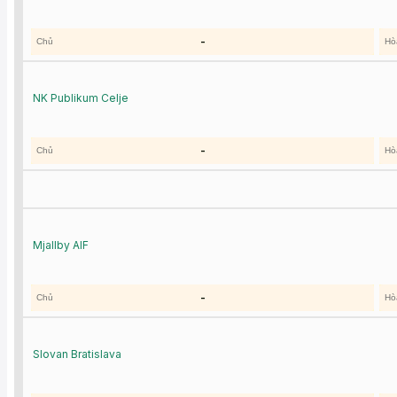
-
NK Publikum Celje
-
Mjallby AIF
-
Slovan Bratislava