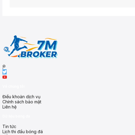
Về chúng tôi
Điều khoản dịch vụ
Chính sách bảo mật
Liên hệ
Dữ liệu bóng đá
Tin tức
Lịch thi đấu bóng đá