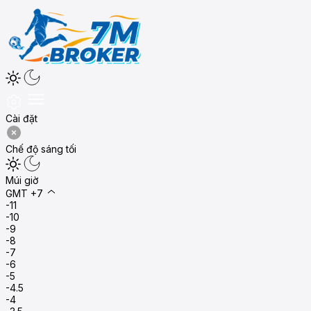
Cài đặt
Chế độ sáng tối
Múi giờ
GMT +7
-11
-10
-9
-8
-7
-6
-5
-4.5
-4