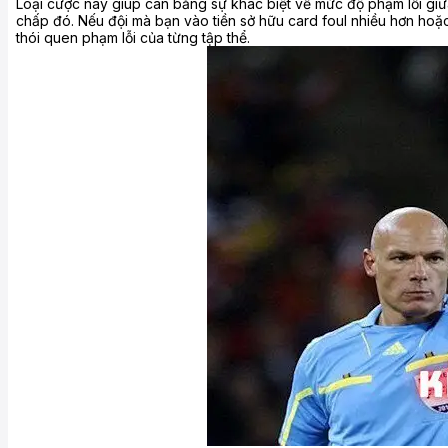
Loại cược này giúp cân bằng sự khác biệt về mức độ phạm lỗi gi
chấp đó. Nếu đội mà bạn vào tiền sở hữu card foul nhiều hơn hoặc
thói quen phạm lỗi của từng tập thể.