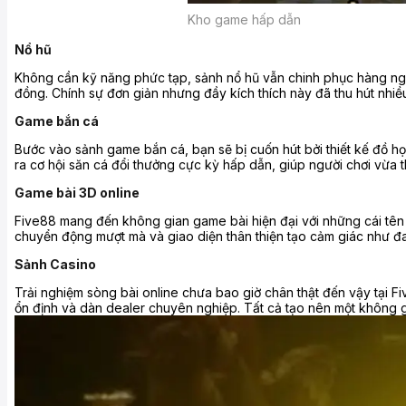
Kho game hấp dẫn
Nổ hũ
Không cần kỹ năng phức tạp, sảnh nổ hũ vẫn chinh phục hàng ngà
đồng. Chính sự đơn giản nhưng đầy kích thích này đã thu hút nhi
Game bắn cá
Bước vào sảnh game bắn cá, bạn sẽ bị cuốn hút bởi thiết kế đồ họ
ra cơ hội săn cá đổi thưởng cực kỳ hấp dẫn, giúp người chơi vừa t
Game bài 3D online
Five88 mang đến không gian game bài hiện đại với những cái tên đ
chuyển động mượt mà và giao diện thân thiện tạo cảm giác như đang 
Sảnh Casino
Trải nghiệm sòng bài online chưa bao giờ chân thật đến vậy tại Fiv
ổn định và dàn dealer chuyên nghiệp. Tất cả tạo nên một không g