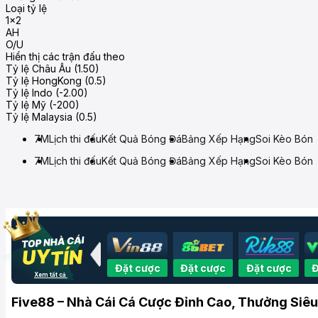
Loại tỷ lệ
1x2
AH
O/U
Hiển thị các trận đấu theo
Tỷ lệ Châu Âu (1.50)
Tỷ lệ HongKong (0.5)
Tỷ lệ Indo (-2.00)
Tỷ lệ Mỹ (-200)
Tỷ lệ Malaysia (0.5)
7M
Lịch thi đấu
Kết Quả Bóng Đá
Bảng Xếp Hạng
Soi Kèo Bón
7M
Lịch thi đấu
Kết Quả Bóng Đá
Bảng Xếp Hạng
Soi Kèo Bón
t cược
Đặt cược
Đặt cược
Đặt cược
Đặt cược
Đ
Xem tất cả
Five88 – Nhà Cái Cá Cược Đỉnh Cao, Thưởng Siê