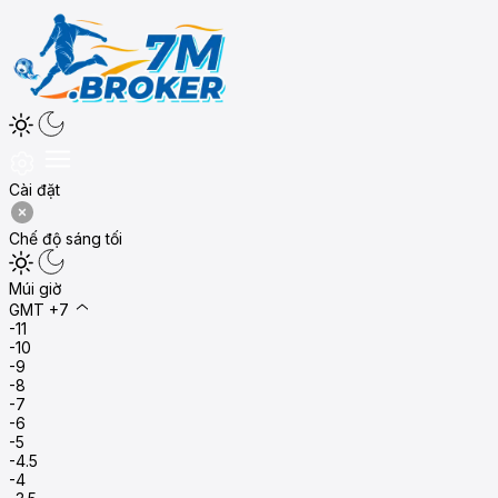
Cài đặt
Chế độ sáng tối
Múi giờ
GMT +7
-11
-10
-9
-8
-7
-6
-5
-4.5
-4