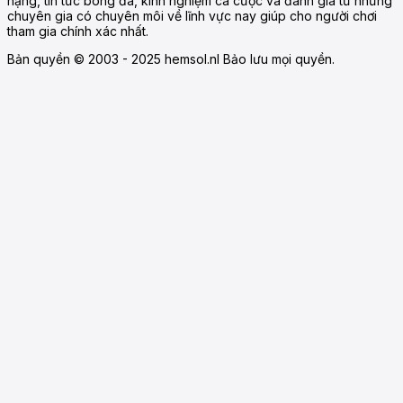
hạng, tin tức bóng đá, kinh nghiệm cá cược và đánh giá từ những
chuyên gia có chuyên môi về lĩnh vực nay giúp cho người chơi
tham gia chính xác nhất.
Bản quyền © 2003 - 2025 hemsol.nl Bảo lưu mọi quyền.