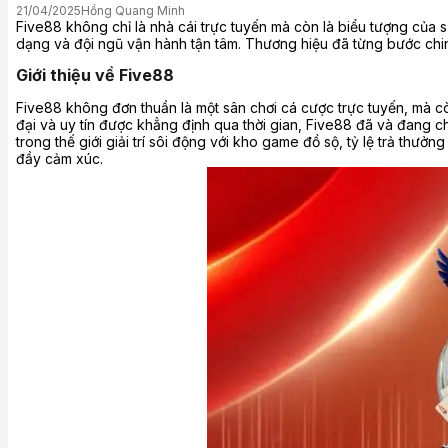
21/04/2025
Hồng Quang Minh
Five88 không chỉ là nhà cái trực tuyến mà còn là biểu tượng của s
dạng và đội ngũ vận hành tận tâm. Thương hiệu đã từng bước chinh
Giới thiệu về Five88
Five88 không đơn thuần là một sân chơi cá cược trực tuyến, mà cò
đại và uy tín được khẳng định qua thời gian, Five88 đã và đang c
trong thế giới giải trí sôi động với kho game đồ sộ, tỷ lệ trả th
đầy cảm xúc.