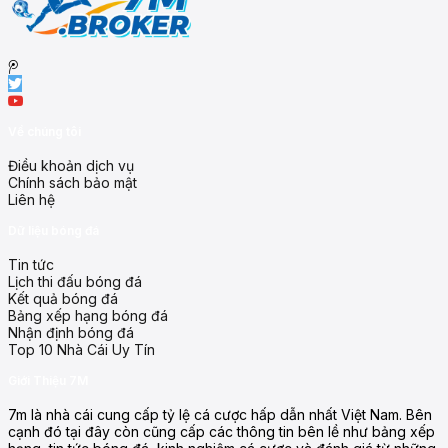
Về chúng tôi
Điều khoản dịch vụ
Chính sách bảo mật
Liên hệ
Dữ liệu bóng đá
Tin tức
Lịch thi đấu bóng đá
Kết quả bóng đá
Bảng xếp hạng bóng đá
Nhận định bóng đá
Top 10 Nhà Cái Uy Tín
Giới Thiệu 7M
7m là nhà cái cung cấp tỷ lệ cá cược hấp dẫn nhất Việt Nam. Bên
cạnh đó tại đây còn cũng cấp các thông tin bên lề như bảng xếp