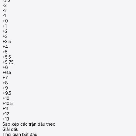
-3.5
-3
-2
-1
+0
+1
+2
+3
+3.5
+4
+5
+5.5
+5.75
+6
+6.5
+7
+8
+9
+9.5
+10
+10.5
+11
+12
+13
Sắp xếp các trận đấu theo
Giải đấu
Thời gian bắt đầu