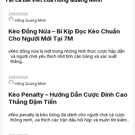
21/04/2025
Hồng Quang Minh
Kèo Đồng Nửa – Bí Kíp Đọc Kèo Chuẩn
Cho Người Mới Tại 7M
Kèo đồng nửa là một trong những hình thức cược hấp dẫn
và người chơi yêu thích nhờ tính cân bằng và xác suất
thắng...
21/04/2025
Hồng Quang Minh
Kèo Penalty – Hướng Dẫn Cược Đỉnh Cao
Thắng Đậm Tiền
Kèo penalty là kèo bóng đá dành cho người chơi cá cược
thông minh, ưa thích các trận đấu hồi hộp và muốn tìm kiếm...