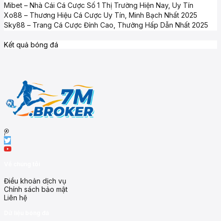
Mibet – Nhà Cái Cá Cược Số 1 Thị Trường Hiện Nay, Uy Tín
Xo88 – Thương Hiệu Cá Cược Uy Tín, Minh Bạch Nhất 2025
Sky88 – Trang Cá Cược Đỉnh Cao, Thưởng Hấp Dẫn Nhất 2025
Kết quả bóng đá
Về chúng tôi
Điều khoản dịch vụ
Chính sách bảo mật
Liên hệ
Dữ liệu bóng đá