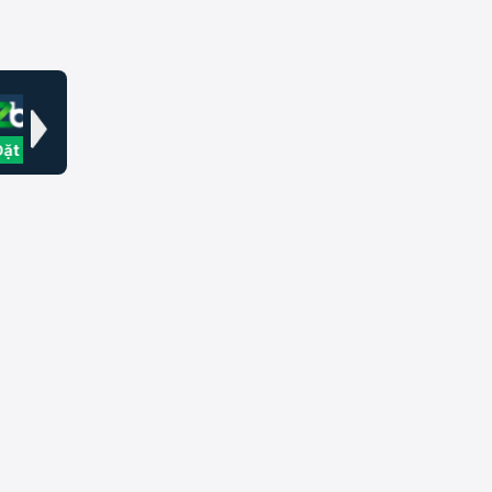
Đặt cược
Đặt cược
Đặt cược
Đặt cược
Đặt cược