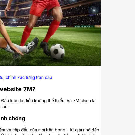
ủ, chính xác từng trận cầu
 website 7M?
 Đấu luôn là điều không thể thiếu. Và 7M chính là
 sau:
hanh chóng
điểm và cặp đấu của mọi trận bóng – từ giải nhỏ đến