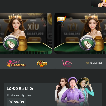
Lô Đề Ba Miền
Phiên xổ tiếp theo
00
m
:
00
s