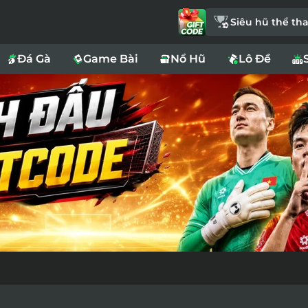
Siêu hũ thể th
Đá Gà
Game Bài
Nổ Hũ
Lô Đề