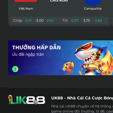
CHƠI NGAY
Việt Nam
Campuchia
Chấp
0.91
-3.00
0.92
T/X
0.97
3.75
0.83
UK88 - Nhà Cái Cá Cược Bón
Nhà cái UK88 chuyên về hệ thống c
game online đổi thưởng, lô đề, cas