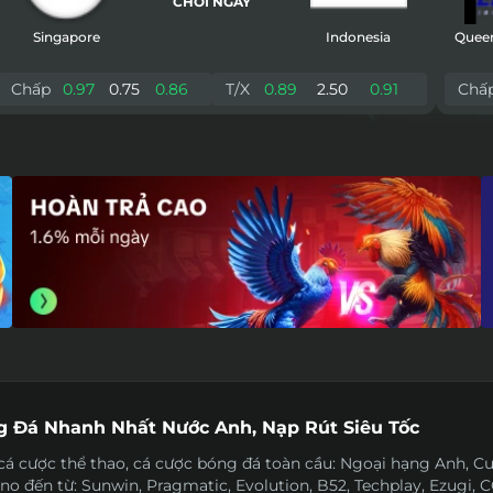
CHƠI NGAY
Singapore
Indonesia
Queen
Chấp
0.97
0.75
0.86
T/X
0.89
2.50
0.91
Chấ
g Đá Nhanh Nhất Nước Anh, Nạp Rút Siêu Tốc
á cược thể thao, cá cược bóng đá toàn cầu: Ngoại hạng Anh, Cup
ino đến từ:
Sunwin
, Pragmatic, Evolution, B52, Techplay, Ezugi,