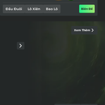
Đầu Đuôi
Lô Xiên
Bao Lô
Biên Đề
Xem Thêm
 2024
,930,000
0,000