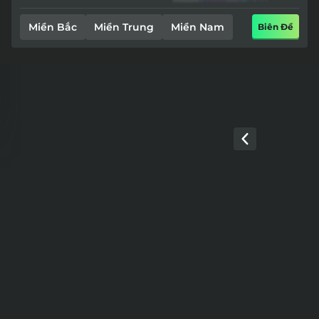
Miền Bắc
Miền Trung
Miền Nam
Biên Đề
Đường Đến World Cup
Siêu Sao World Cup
Euro
249,465,500
944,947,500
5,751
249,465,500
944,947,500
5,751,93