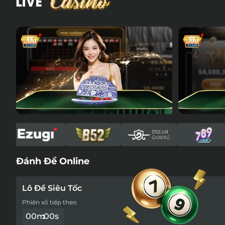
Đánh Đề Online
Lô Đề Siêu Tốc
Phiên xổ tiếp theo
00
m
:
00
s