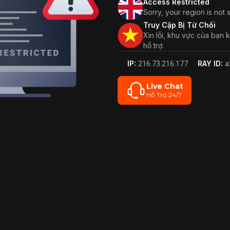
Access Restricted
Sorry, your region is not
Truy Cập Bị Từ Chối
Xin lỗi, khu vực của bạn
hỗ trợ.
IP:
RAY ID:
216.73.216.177
a
Live Chat
Hỗ Trợ 24/7